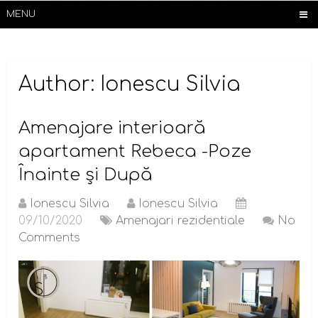
MENU
Author:
Ionescu Silvia
Amenajare interioară
apartament Rebeca -Poze
Înainte și După
Ionescu Silvia
Ionescu Silvia
09/10/2020
Amenajari rezidentiale
No
Comments