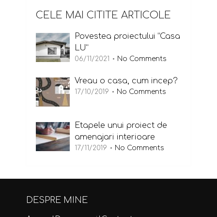
CELE MAI CITITE ARTICOLE
Povestea proiectului “Casa
LU”
06/11/2021
No Comments
Vreau o casa, cum incep?
17/10/2019
No Comments
Etapele unui proiect de
amenajari interioare
17/11/2019
No Comments
DESPRE MINE