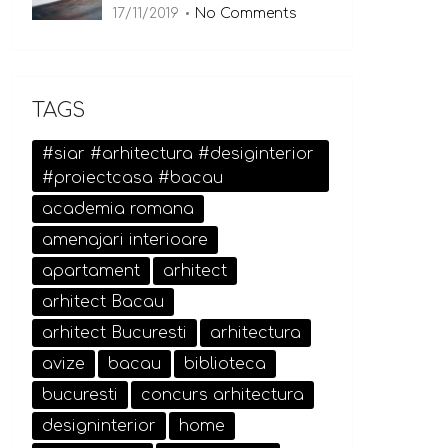
17/11/2019
No Comments
TAGS
#siar #arhitectura #desiginterior
#proiectcasa #bacau
academia romana
amenajari interioare
apartament
arhitect
arhitect Bacau
arhitect Bucuresti
arhitectura
avize
bacau
biblioteca
bucuresti
concurs arhitectura
designinterior
home