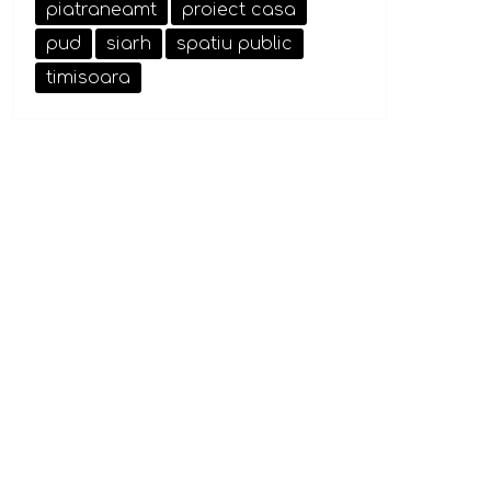
piatraneamt
proiect casa
pud
siarh
spatiu public
timisoara