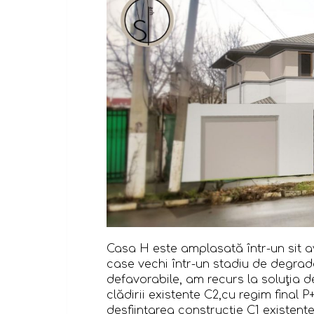
Casa H este amplasată într-un sit 
case vechi într-un stadiu de degra
defavorabile, am recurs la soluţia d
clădirii existente C2,cu regim final P
desfiinţarea construcţie C1 existent