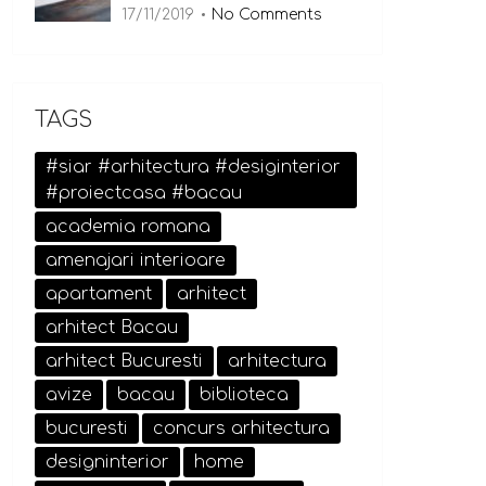
17/11/2019
No Comments
TAGS
#siar #arhitectura #desiginterior
#proiectcasa #bacau
academia romana
amenajari interioare
apartament
arhitect
arhitect Bacau
arhitect Bucuresti
arhitectura
avize
bacau
biblioteca
bucuresti
concurs arhitectura
designinterior
home