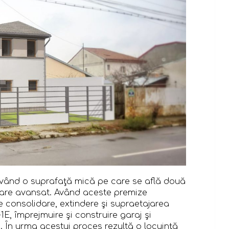
având o suprafaţă mică pe care se află două
dare avansat. Având aceste premize
e consolidare, extindere şi supraetajarea
+1
E
, împrejmuire şi construire garaj şi
e. În urma acestui proces rezultă o locuinţă