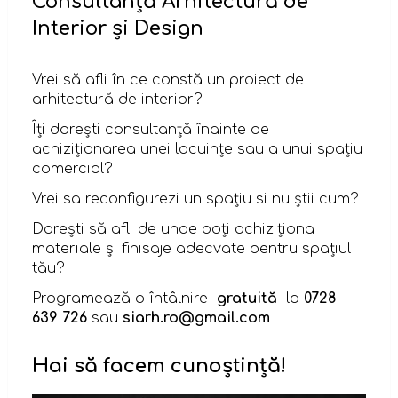
Consultanță Arhitectură de
Interior și Design
Vrei să afli în ce constă un proiect de
arhitectură de interior?
Îți dorești consultanță înainte de
achiziționarea unei locuințe sau a unui spațiu
comercial?
Vrei sa reconfigurezi un spațiu si nu știi cum?
Dorești să afli de unde poți achiziționa
materiale și finisaje adecvate pentru spațiul
tău?
Programează o întâlnire
gratuită
la
0728
639 726
sau
siarh.ro@gmail.com
Hai să facem cunoștință!