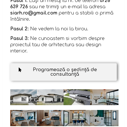
Pasul 1:
Lași un mesaj la nr. de telefon
0728
639 726
sau ne trimiți un e-mail la adresa
siarh.ro@gmail.com
pentru a stabili o primă
întâlnire.
Pasul 2:
Ne vedem la noi la birou.
Pasul 3:
Ne cunoastem si vorbim despre
proiectul tau de arhitectura sau design
interior.
Programează o ședință de
consultanță