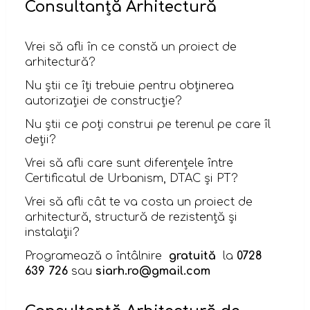
Consultanță Arhitectură
Vrei să afli în ce constă un proiect de
arhitectură?
Nu știi ce îți trebuie pentru obținerea
autorizației de construcție?
Nu știi ce poți construi pe terenul pe care îl
deții?
Vrei să afli care sunt diferențele între
Certificatul de Urbanism, DTAC și PT?
Vrei să afli cât te va costa un proiect de
arhitectură, structură de rezistență și
instalații?
Programează o întâlnire
gratuită
la
0728
639 726
sau
siarh.ro@gmail.com