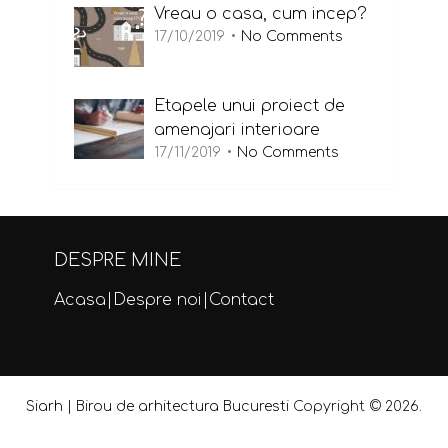
Vreau o casa, cum incep?
17/10/2019
No Comments
Etapele unui proiect de
amenajari interioare
17/11/2019
No Comments
DESPRE MINE
Acasa
|
Despre noi
|
Contact
Siarh | Birou de arhitectura Bucuresti
Copyright © 2026.