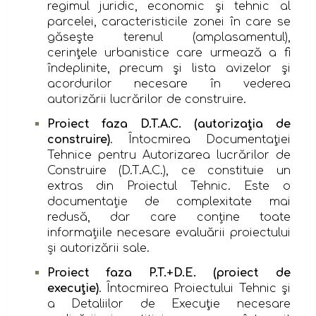
regimul juridic, economic şi tehnic al
parcelei, caracteristicile zonei în care se
găseşte terenul (amplasamentul),
cerinţele urbanistice care urmează a fi
îndeplinite, precum şi lista avizelor şi
acordurilor necesare în vederea
autorizării lucrărilor de construire.
Proiect faza D.T.A.C. (autorizaţia de
construire)
. Întocmirea Documentaţiei
Tehnice pentru Autorizarea lucrărilor de
Construire (D.T.A.C.), ce constituie un
extras din Proiectul Tehnic. Este o
documentație de complexitate mai
redusă, dar care conține toate
informațiile necesare evaluării proiectului
și autorizării sale.
Proiect faza P.T.+D.E. (proiect de
execuţie)
. Întocmirea Proiectului Tehnic şi
a Detaliilor de Execuţie necesare