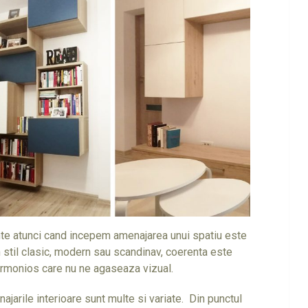
inte atunci cand incepem amenajarea unui spatiu este
n stil clasic, modern sau scandinav, coerenta este
 armonios care nu ne agaseaza vizual.
enajarile interioare sunt multe si variate. Din punctul