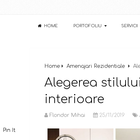
HOME
PORTOFOLIU
SERVICII
Home
Amenajari Rezidentiale
Al
Alegerea stilulu
interioare
Flondor Mihai
25/11/2019
Pin It
Pin It