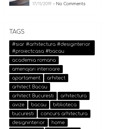
17/11/2019
No Comments
TAGS
#siar #arhitectura #desiginterior
#proiectcasa #bacau
academia romana
amenajari interioare
apartament
arhitect
arhitect Bacau
arhitect Bucuresti
arhitectura
avize
bacau
biblioteca
bucuresti
concurs arhitectura
designinterior
home