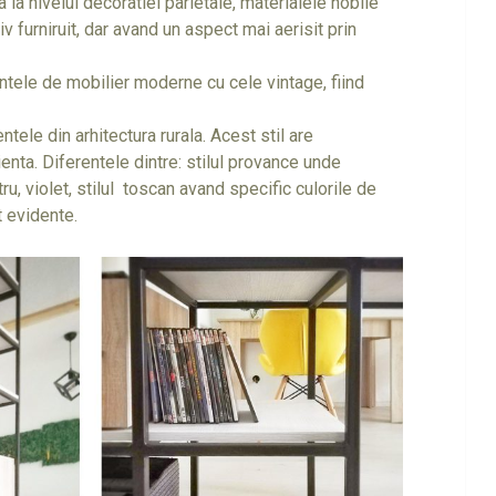
la nivelul decoratiei parietale, materialele nobile
 furniruit, dar avand un aspect mai aerisit prin
ntele de mobilier moderne cu cele vintage, fiind
entele din arhitectura rurala. Acest stil are
nienta. Diferentele dintre: stilul provance unde
u, violet, stilul toscan avand specific culorile de
t evidente.