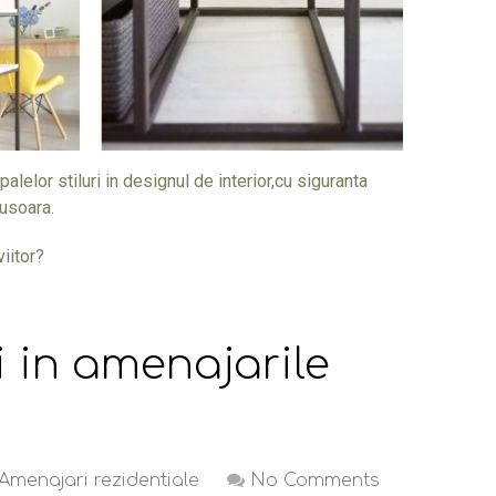
lelor stiluri in designul de interior,cu siguranta
 usoara.
viitor?
i in amenajarile
Amenajari rezidentiale
No Comments