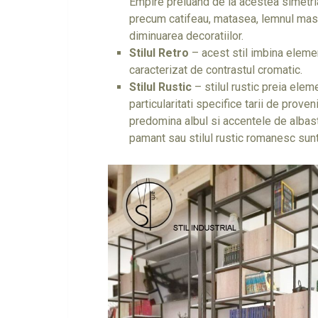
Empire preluand de la acestea simetria 
precum catifeau, matasea, lemnul masiv
diminuarea decoratiilor.
Stilul Retro
– acest stil imbina eleme
caracterizat de contrastul cromatic.
Stilul Rustic
– stilul rustic preia elem
particularitati specifice tarii de prove
predomina albul si accentele de albastr
pamant sau stilul rustic romanesc sun