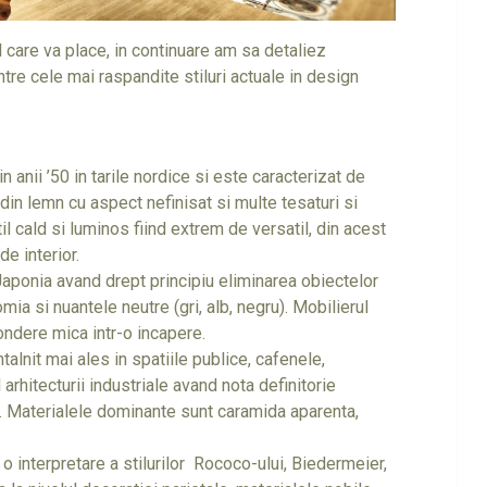
l care va place, in continuare am sa detaliez
tre cele mai raspandite stiluri actuale in design
in anii ’50 in tarile nordice si este caracterizat de
in lemn cu aspect nefinisat si multe tesaturi si
il cald si luminos fiind extrem de versatil, din acest
e interior.
 Japonia avand drept principiu eliminarea obiectelor
omia si nuantele neutre (gri, alb, negru). Mobilierul
pondere mica intr-o incapere.
ntalnit mai ales in spatiile publice, cafenele,
 arhitecturii industriale avand nota definitorie
r. Materialele dominante sunt caramida aparenta,
 o interpretare a stilurilor Rococo-ului, Biedermeier,