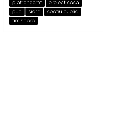
piatraneamt
proiect casa
pud
siarh
spatiu public
timisoara