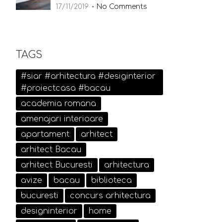
17/11/2019
No Comments
TAGS
#siar #arhitectura #desiginterior
#proiectcasa #bacau
academia romana
amenajari interioare
apartament
arhitect
arhitect Bacau
arhitect Bucuresti
arhitectura
avize
bacau
biblioteca
bucuresti
concurs arhitectura
designinterior
home