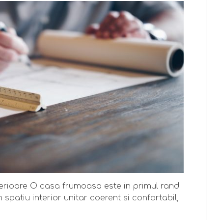
terioare O casa frumoasa este in primul rand
patiu interior unitar coerent si confortabil,