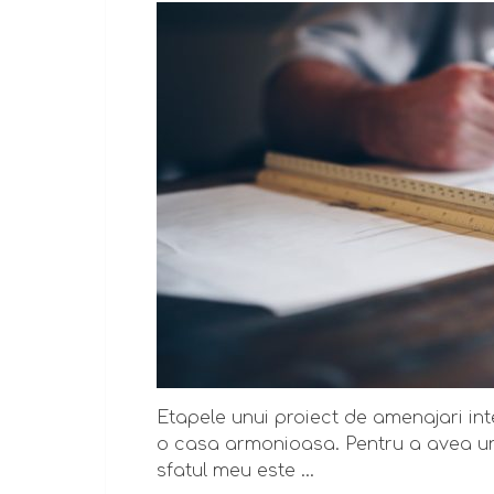
Etapele unui proiect de amenajari in
o casa armonioasa. Pentru a avea un s
sfatul meu este …